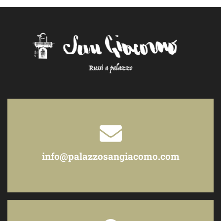
info@palazzosangiacomo.com
Scrivici