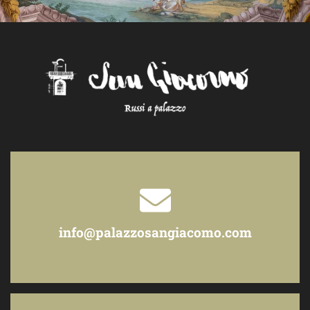
info@palazzosangiacomo.com