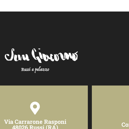
Via Carrarone Rasponi
Co
48026 Russi (RA)