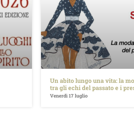
Un abito lungo una vita: la mo
tra gli echi del passato e i pr
Venerdì 17 luglio