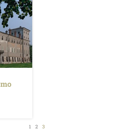
como
1
2
3