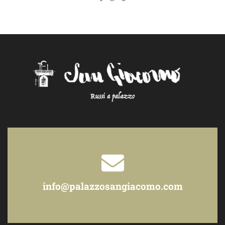
info@palazzosangiacomo.com