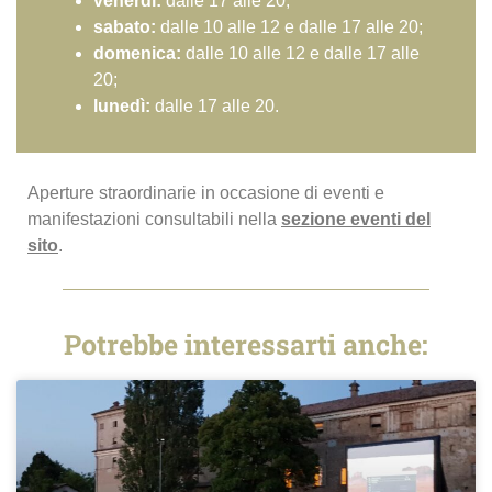
venerdì:
dalle 17 alle 20;
sabato:
dalle 10 alle 12 e dalle 17 alle 20;
domenica:
dalle 10 alle 12 e dalle 17 alle
20;
lunedì:
dalle 17 alle 20.
Aperture straordinarie in occasione di eventi e
manifestazioni consultabili nella
sezione eventi del
sito
.
Potrebbe interessarti anche: