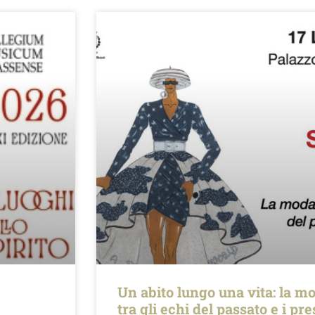
Un abito lungo una vita: la mo
tra gli echi del passato e i pr