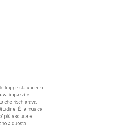
e truppe statunitensi
ceva impazzire i
tà che rischiarava
titudine. È la musica
’ più asciutta e
nche a questa