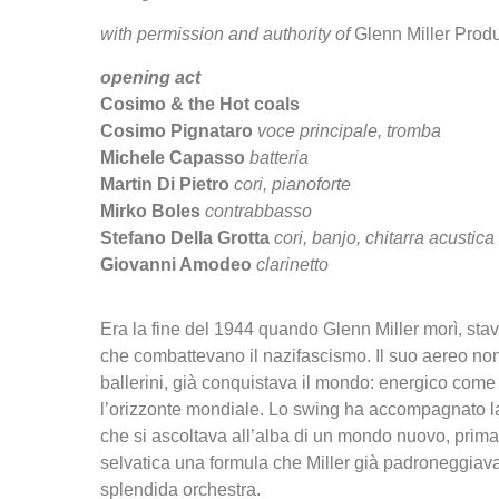
with permission and authority of
Glenn Miller Produ
opening act
Cosimo & the Hot coals
Cosimo Pignataro
voce principale, tromba
Michele Capasso
batteria
Martin Di Pietro
cori, pianoforte
Mirko Boles
contrabbasso
Stefano Della Grotta
cori, banjo, chitarra acustica
Giovanni Amodeo
clarinetto
Era la fine del 1944 quando Glenn Miller morì, stav
che combattevano il nazifascismo. Il suo aereo non
ballerini, già conquistava il mondo: energico come 
l’orizzonte mondiale. Lo swing ha accompagnato la 
che si ascoltava all’alba di un mondo nuovo, prima 
selvatica una formula che Miller già padroneggiava
splendida orchestra.