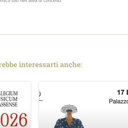
omico sito nell’area di concerto.
rebbe interessarti anche: