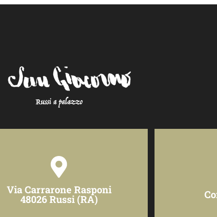
Via Carrarone Rasponi
Co
48026 Russi (RA)