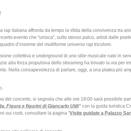
2
 rap italiana affronta da tempo la sfida della convivenza tra an
ncerto-evento che “unisca”, sullo stesso palco, artisti dalle poeti
e quadro d’insieme del multiforme universo rap tricolore.
nsione collettiva e underground di uno stile musicale nato in se
 grazie alla forza propulsiva dello streaming ha trovato la via per
nto. Nella consapevolezza di parlare, oggi, a una platea più amp
o.
 del concerto, si segnala che alle ore 18:00 sarà possibile part
a. Figura e figurini di Giancarlo Utili
“
con la guida turistica C
ni sui costi, consultare la pagina “
Visite guidate a Palazzo S