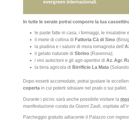
evergreen internazionali
.
In tutte le serate potrai comporre la tua cassettin
le paste fatte in casa, i formaggi, le insalatin
il miele di collina di
Fattoria Cà di Sino
(Brisig
la piadina e i salumi di mora romagnola dell’
A
il gelato naturale di
Sbrino
(Ravenna);
i vini autoctoni e gli agri-aperitivi di
Az. Agr. R
la birra agricola di
Birrificio La Mata
(Solarolo
Dopo esserti accomodato, potrai gustare le eccellen
coperta
in cui poterti sdraiare nel prato o sui pallet.
Durante i picnic sarà anche possibile visitare la
most
manifestazione curata da Gianni Zauli, ospitata all’
Parcheggio gratuito adiacente il Palazzo con ingre