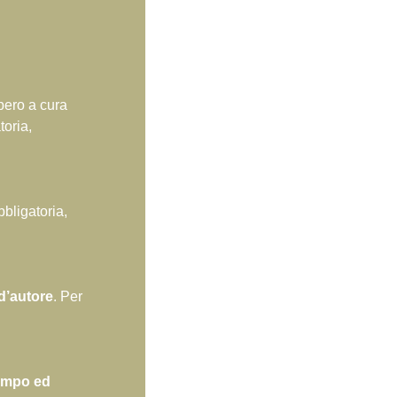
upero a cura
toria,
bbligatoria,
d’autore
. Per
tempo ed