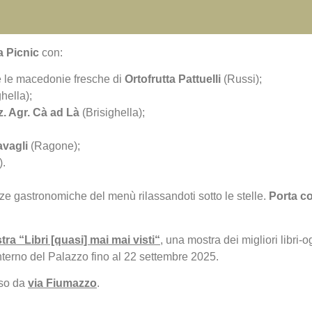
a Picnic
con:
e e le macedonie fresche di
Ortofrutta Pattuelli
(Russi);
hella);
z. Agr. Cà ad Là
(Brisighella);
avagli
(Ragone);
).
ze gastronomiche del menù rilassandoti sotto le stelle.
Porta co
ra “Libri [quasi] mai mai visti
“
, una mostra dei migliori libri-o
interno del Palazzo fino al 22 settembre 2025.
sso da
via Fiumazzo
.