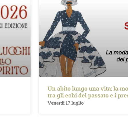
Un abito lungo una vita: la mo
tra gli echi del passato e i pr
Venerdì 17 luglio