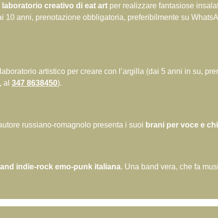
:
laboratorio creativo di eat art
per realizzare fantasiose insalate
 4 ai 10 anni, prenotazione obbligatoria, preferibilmente su Whats
 laboratorio artistico per creare con l’argilla (dai 5 anni in su, p
, al
347 8638450
).
tautore russiano-romagnolo presenta i suoi
brani per voce e chi
and indie-rock emo-punk italiana
. Una band vera, che fa mus