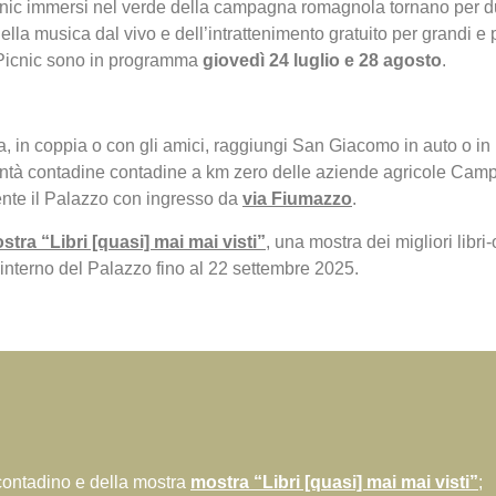
icnic immersi nel verde della campagna romagnola tornano per d
ella musica dal vivo e dell’intrattenimento gratuito per grandi e 
 Picnic sono in programma
giovedì 24 luglio e 28 agosto
.
a, in coppia o con gli amici, raggiungi San Giacomo in auto o in b
bontà contadine contadine a km zero delle aziende agricole Ca
acente il Palazzo con ingresso da
via Fiumazzo
.
stra “Libri [quasi] mai mai visti”
, una mostra dei migliori libri
’interno del Palazzo fino al 22 settembre 2025.
 contadino e della mostra
mostra “Libri [quasi] mai mai visti”
;