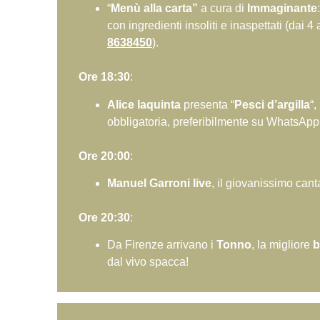
“
Menù alla carta”
a cura di
Immaginante
con ingredienti insoliti e inaspettati (dai
8638450
)
.
Ore 18:30
:
Alice Iaquinta
presenta “
Pesci d’argilla
“,
obbligatoria, preferibilmente su WhatsApp
Ore 20:00
:
Manuel Garroni live
, il giovanissimo can
Ore 20:30
:
Da Firenze arrivano i
Tonno
, la migliore
b
dal vivo spacca!