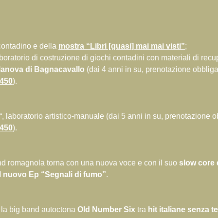
contadino e della
mostra “Libri [quasi] mai mai visti”
;
aboratorio di costruzione di giochi contadini con materiali di rec
llanova di Bagnacavallo
(dai 4 anni in su, prenotazione obbliga
8450
)
.
“, laboratorio artistico-manuale (dai 5 anni in su, prenotazione o
8450
)
.
nd romagnola torna con una nuova voce e con il suo
slow core 
el nuovo Ep “Segnali di fumo”
.
 la big band autoctona
Old Number Six
tra
hit italiane senza 