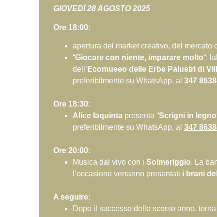
GIOVEDÌ 28 AGOSTO 2025
Ore 18:00
:
apertura del market creativo, del mercato 
“
Giocare con niente, imparare molto
“: l
dell’
Ecomuseo delle Erbe Palustri di Vi
preferibilmente su WhatsApp, al
347 863
O
re 18:30
:
Alice Iaquinta
presenta “
Scrigni in legno
preferibilmente su WhatsApp, al
347 863
Ore 20:00
:
Musica dal vivo con i
Solmeriggio
. La ba
l’occasione verranno presentati
i brani d
A
seguire
:
Dopo il successo dello scorso anno, torna