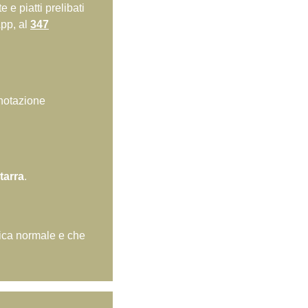
 e piatti prelibati
App, al
347
renotazione
tarra
.
ica normale e che