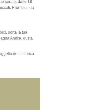
ue serate,
dalle 18
piccoli.
Promossi da
ici, porta la tua
mpagna Amica, gusta
-oggetto della storica