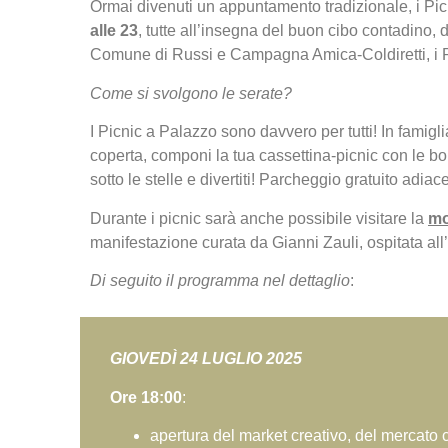
Ormai divenuti un appuntamento tradizionale, i P
alle 23
, tutte all’insegna del buon cibo contadino, d
Comune di Russi e
Campagna Amica-Coldiretti
, i
C
ome si svolgono le serate?
I Picnic a Palazzo sono davvero per tutti! In famigli
coperta, componi la tua cassettina-picnic con le 
sotto le stelle e divertiti! Parcheggio gratuito adi
Durante i picnic sarà anche possibile visitare la
mo
manifestazione curata da Gianni Zauli, ospitata all
Di seguito il
p
rogramma nel dettaglio
:
GIOVEDÌ 24 LUGLIO 2025
Ore
18:00
:
apertura del market creativo, del mercato