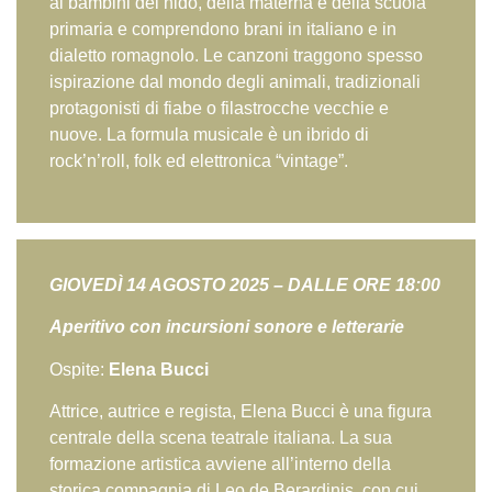
ai bambini del nido, della materna e della scuola
primaria e comprendono brani in italiano e in
dialetto romagnolo. Le canzoni traggono spesso
ispirazione dal mondo degli animali, tradizionali
protagonisti di fiabe o filastrocche vecchie e
nuove. La formula musicale è un ibrido di
rock’n’roll, folk ed elettronica “vintage”.
GIOVED
Ì
14 AGOSTO 2025 – DALLE ORE 18:00
Aperitivo con incursioni sonore e letterarie
Ospite:
Elena Bucci
Attrice, autrice e regista, Elena Bucci è una figura
centrale della scena teatrale italiana. La sua
formazione artistica avviene all’interno della
storica compagnia di Leo de Berardinis, con cui